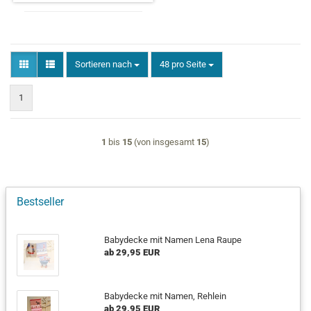
Sortieren nach
pro Seite
Sortieren nach
48 pro Seite
1
1
bis
15
(von insgesamt
15
)
Bestseller
Babydecke mit Namen Lena Raupe
ab 29,95 EUR
Babydecke mit Namen, Rehlein
ab 29,95 EUR