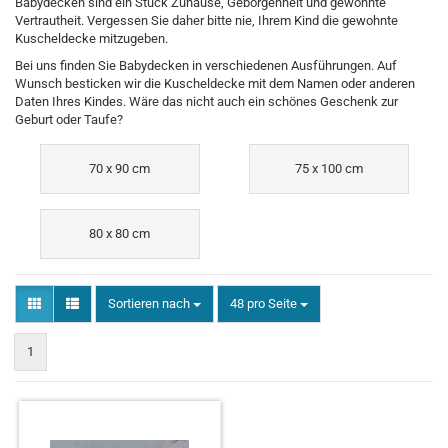
Babydecken sind ein Stück Zuhause, Geborgenheit und gewohnte
Vertrautheit. Vergessen Sie daher bitte nie, Ihrem Kind die gewohnte
Kuscheldecke mitzugeben.
Bei uns finden Sie Babydecken in verschiedenen Ausführungen. Auf
Wunsch besticken wir die Kuscheldecke mit dem Namen oder anderen
Daten Ihres Kindes. Wäre das nicht auch ein schönes Geschenk zur
Geburt oder Taufe?
70 x 90 cm
75 x 100 cm
80 x 80 cm
Sortieren nach
pro Seite
Sortieren nach
48 pro Seite
1